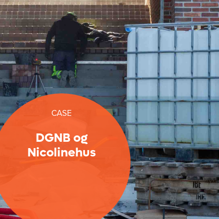
CASE
DGNB og
Nicolinehus