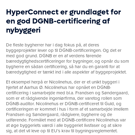
HyperConnect er grundlaget for
en god DGNB-certificering af
nybyggeri
De fleste bygherrer har i dag fokus på, at deres
byggeprojekter lever op til DGNB-certificeringen. Og det er
med god grund. DGNB er en af verdens førende
bæredygtighedscertificeringer for bygninger, og opnår du som
bygherre en sådan certificering, så har du en garanti for at
bæredygtighed er tænkt ind i alle aspekter af byggeprojektet.
Et eksempel herpå er Nicolinehus, der er et unikt byggeri i
hjertet af Aarhus Ø. Nicolinehus har opnået en DGNB-
certificering i samarbejde med bl.a. Frandsen og Søndergaard,
som er et rådgivende ingeniørfirma, der varetog rollen som
DGNB-auditor. Nicolinehus er DGNB-certificeret til Guld, og
certificeringen er kommet i hus i form af et samarbejde imellem
Frandsen og Søndergaard, rådgivere, bygherre og de
udførende. Formålet med at DGNB-certificere Nicolinehus var
at øge byggeriets værdi i alle byggeriet livsfaser og at sikre
sig, at det vil leve op til EU’s krav til bygningsreglementet.