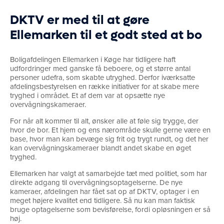
DKTV er med til at gøre
Ellemarken til et godt sted at bo
Boligafdelingen Ellemarken i Køge har tidligere haft
udfordringer med ganske få beboere, og et større antal
personer udefra, som skabte utryghed. Derfor iværksatte
afdelingsbestyrelsen en række initiativer for at skabe mere
tryghed i området. Et af dem var at opsætte nye
overvågningskameraer.
For når alt kommer til alt, ønsker alle at føle sig trygge, der
hvor de bor. Et hjem og ens nærområde skulle gerne være en
base, hvor man kan bevæge sig frit og trygt rundt, og det her
kan overvågningskameraer blandt andet skabe en øget
tryghed.
Ellemarken har valgt at samarbejde tæt med politiet, som har
direkte adgang til overvågningsoptagelserne. De nye
kameraer, afdelingen har fået sat op af DKTV, optager i en
meget højere kvalitet end tidligere. Så nu kan man faktisk
bruge optagelserne som bevisførelse, fordi opløsningen er så
høj.