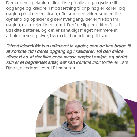
Der er nemlig etableret Iloq låse på alle adgangsdøre til
opgange og kældre. I modsætning til chip-nøgler kører Iloq-
nøglen på sin egen strøm, eftersom den virker som en lille
dynamo og oplader sig selv hver gang, der er friktion fra
nøglen, der drejer låsen rundt. Derfor slipper driften for at
udskifte batterier, og det er samtidigt meget nemmere at
administrere og styre, hvem der har adgang til hvad.
”Hvert lejemål får kun udleveret to nøgler, som de kan bruge til
at komme ind i deres opgang og i kælderen. På den måde
sikrer vi os, at der ikke er en masse nøgler i omløb, og at det
kun er et begrænset antal, der kan komme ind.”
fortæller Lars
Bjerre, ejendomsleder i Ellemarken.