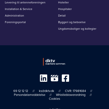
Levering til antenneforeningen
Hoteller
Installation & Service
Hospitaler
Administration
Detail
Foreningsportal
Byggeri og beboelse
Ungdomsboliger og kollegier
69 12 12 12
ks@dktv.dk
CVR: 17981684
Persondatameddelelse
Whistleblowerordning
Cookies