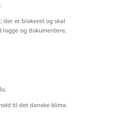
.
, der er blokeret og skal
igt logge og dokumentere,
ås.
old til det danske klima.