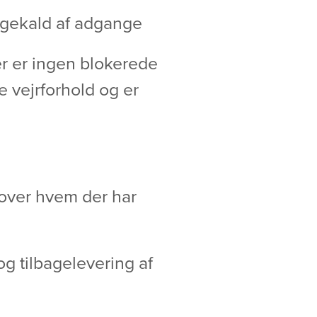
bagekald af adgange
der er ingen blokerede
e vejrforhold og er
k over hvem der har
 og tilbagelevering af