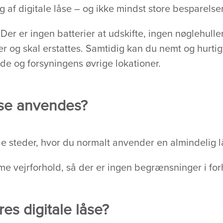
 af digitale låse – og ikke mindst store besparelser
er er ingen batterier at udskifte, ingen nøglehuller
er og skal erstattes. Samtidig kan du nemt og hurt
de og forsyningens øvrige lokationer.
åse anvendes?
le steder, hvor du normalt anvender en almindelig l
me vejrforhold, så der er ingen begrænsninger i forh
es digitale låse?