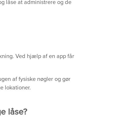
og låse at administrere og de
kning. Ved hjælp af en app får
gen af fysiske nøgler og gør
e lokationer.
ge låse?