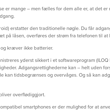
e er mange – men fælles for dem alle er, at det er
adgang.
id) erstatter den traditionelle nøgle. Du får adgan
t på låsen, overføres der strøm fra telefonen til at 
og kræver ikke batterier.
nistreres yderst sikkert i et softwareprogram (ILO
ttigheder. Adgangsrettighederne kan – helt uden fors
, de kan tidsbegrænses og overvåges. Og så kan ad
liver overflødiggjort.
kompatibel smartphones er der mulighed for at anv