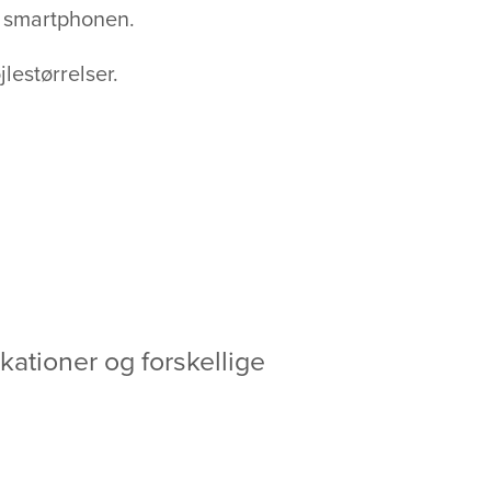
å smartphonen.
lestørrelser.
okationer og forskellige