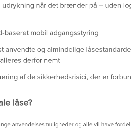
g udrykning når det brænder på – uden log
r
oud-baseret mobil adgangsstyring
st anvendte og almindelige låsestandarde
talleres derfor nemt
ering af de sikkerhedsrisici, der er forbu
ale låse?
mange anvendelsesmuligheder og alle vil have fordel