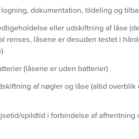
 logning, dokumentation, tildeling og til
vedligeholdelse eller udskiftning af låse (
al renses, låsene er desuden testet i hård
)
atterier (låsene er uden batterier)
udskiftning af nøgler og låse (altid overbli
ejsetid/spildtid i forbindelse af afhentning