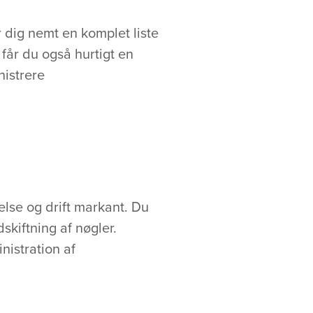
 dig nemt en komplet liste
t får du også hurtigt en
nistrere
else og drift markant. Du
kiftning af nøgler.
nistration af