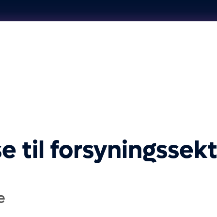
se til forsyningsse
e