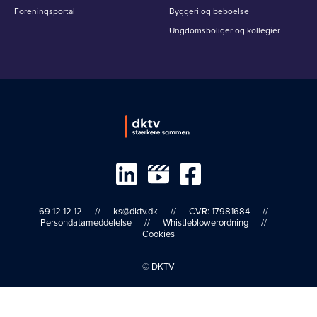
Foreningsportal
Byggeri og beboelse
Ungdomsboliger og kollegier
69 12 12 12
ks@dktv.dk
CVR: 17981684
Persondatameddelelse
Whistleblowerordning
Cookies
© DKTV