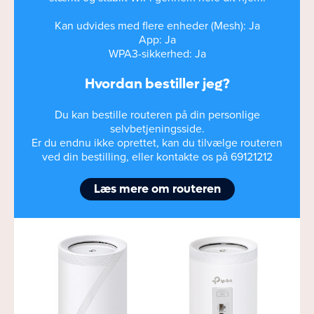
Kan udvides med flere enheder (Mesh): Ja
App: Ja
WPA3-sikkerhed: Ja
Hvordan bestiller jeg?
Du kan bestille routeren på din personlige
selvbetjeningsside.
Er du endnu ikke oprettet, kan du tilvælge routeren
ved din bestilling, eller kontakte os på 69121212
Læs mere om routeren