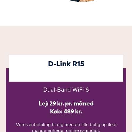
D-Link R15
Dual-Band WiFi 6
Lej: 29 kr. pr. måned
Køb: 489 kr.
Vores anbefaling til dig med en lille bolig og ikke
mange enheder online samtidigt.