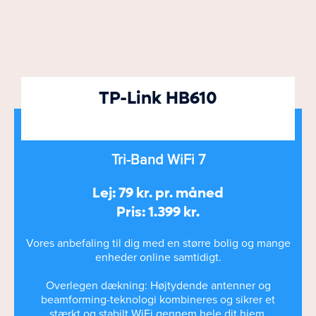
TP-Link HB610
Tri-Band WiFi 7
Lej: 79 kr. pr. måned
Pris: 1.399 kr.
Vores anbefaling til dig med en større bolig og mange
enheder online samtidigt.
Overlegen dækning: Højtydende antenner og
beamforming-teknologi kombineres og sikrer et
stærkt og stabilt WiFi gennem hele dit hjem.