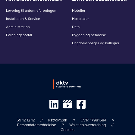
Levering til antenneforeningen
Hoteller
Installation & Service
Hospitaler
Administration
Detail
Foreningsportal
Byggeri og beboelse
Ungdomsboliger og kollegier
69 12 12 12
ks@dktv.dk
CVR: 17981684
Persondatameddelelse
Whistleblowerordning
Cookies