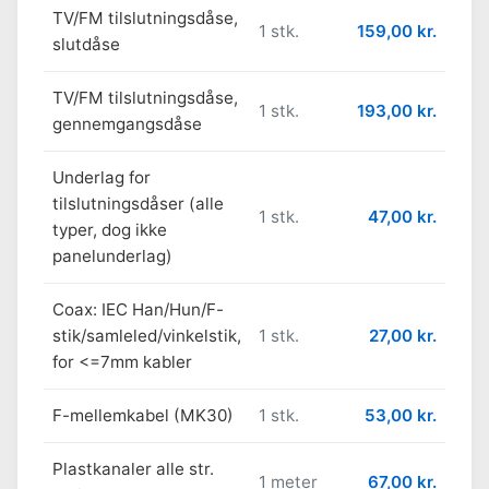
TV/FM tilslutningsdåse,
1 stk.
159,00 kr.
slutdåse
TV/FM tilslutningsdåse,
1 stk.
193,00 kr.
gennemgangsdåse
Underlag for
tilslutningsdåser (alle
1 stk.
47,00 kr.
typer, dog ikke
panelunderlag)
Coax: IEC Han/Hun/F-
stik/samleled/vinkelstik,
1 stk.
27,00 kr.
for <=7mm kabler
F-mellemkabel (MK30)
1 stk.
53,00 kr.
Plastkanaler alle str.
1 meter
67,00 kr.