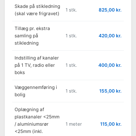
Skade på stikledning
1 stk.
825,00 kr.
(skal være frigravet)
Tillæg pr. ekstra
samling på
1 stk.
420,00 kr.
stikledning
Indstilling af kanaler
på 1 TV, radio eller
1 stk.
400,00 kr.
boks
Væggennemføring i
1 stk.
155,00 kr.
bolig
Oplægning af
plastkanaler <25mm
/ aluminiumsrør
1 meter
115,00 kr.
<25mm (inkl.