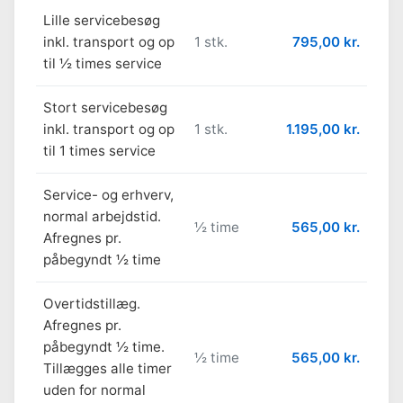
Lille servicebesøg
inkl. transport og op
1 stk.
795,00 kr.
til ½ times service
Stort servicebesøg
inkl. transport og op
1 stk.
1.195,00 kr.
til 1 times service
Service- og erhverv,
normal arbejdstid.
½ time
565,00 kr.
Afregnes pr.
påbegyndt ½ time
Overtidstillæg.
Afregnes pr.
påbegyndt ½ time.
½ time
565,00 kr.
Tillægges alle timer
uden for normal